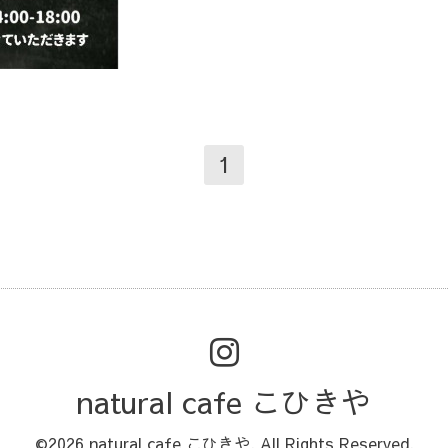
1
natural cafe こひきや
©2026
natural cafe こひきや
. All Rights Reserved.