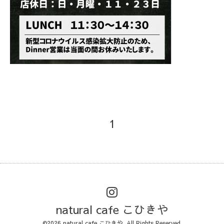
1
natural cafe こひきや
©2026
natural cafe こひきや
. All Rights Reserved.